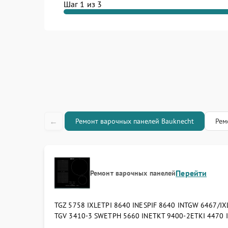
Шаг 1 из 3
←
Ремонт варочных панелей Bauknecht
Рем
Перейти
Ремонт варочных панелей
TGZ 5758 IXL
ETPI 8640 IN
ESPIF 8640 IN
TGW 6467/IX
TGV 3410-3 SW
ETPH 5660 IN
ETKT 9400-2
ETKI 4470 