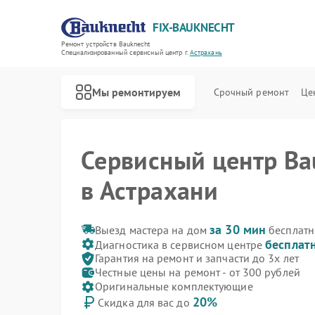
FIX-BAUKNECHT
Ремонт устройств Bauknecht
Специализированный cервисный центр г.
Астрахань
Мы ремонтируем
Срочный ремонт
Це
Сервисный центр Ba
в Астрахани
за 30 мин
Выезд мастера на дом
бесплатн
бесплат
Диагностика в сервисном центре
Гарантия на ремонт и запчасти до 3х лет
Ремонт варочных панелей Bauknecht
Ремонт духовых шкафов Bauknecht
Ремонт микроволновых печей Bauknecht
Ремонт посудомоечных машин Bauknecht
Ремонт стиральных машин Bauknecht
Ремонт холодильников Bauknecht
Честные цены на ремонт - от 300 рублей
Оригинальные комплектующие
20%
Скидка для вас до