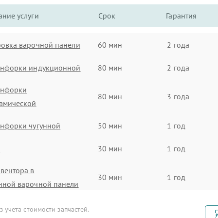
ние услуги
Срок
Гарантия
овка варочной панели
60 мин
2 года
онфорки индукционной
80 мин
2 года
онфорки
80 мин
3 года
рамической
онфорки чугунной
50 мин
1 год
а
30 мин
1 год
вентора в
30 мин
1 год
нной варочной панели
нсора
90 мин
3 года
 учета стоимости запчастей.