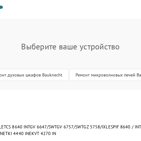
Выберите ваше устройство
онт духовых шкафов Bauknecht
Ремонт микроволновых печей Ba
L
ETCS 8640 IN
TGV 6647/SW
TGV 6757/SW
TGZ 5758/IXL
ESPIF 8640 / IN
IN
ETKI 4440 IN
EKVT 4270 IN