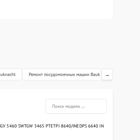
→
uknecht
Ремонт посудомоечных машин Bauknecht
Ремонт 
TGV 5460 SW
TGW 5465 PT
ETPI 8640/IN
EDPS 6640 IN