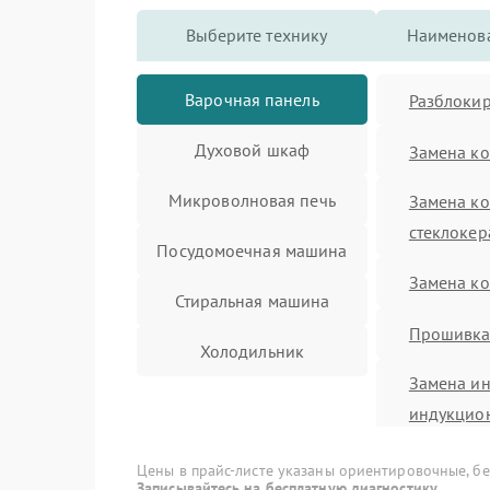
Выберите технику
Наименова
Варочная панель
Разблокир
Духовой шкаф
Замена к
Микроволновая печь
Замена к
стеклоке
Посудомоечная машина
Замена к
Стиральная машина
Прошивк
Холодильник
Замена ин
индукцио
Ремонт се
Цены в прайс-листе указаны ориентировочные, без
Записывайтесь на бесплатную диагностику.